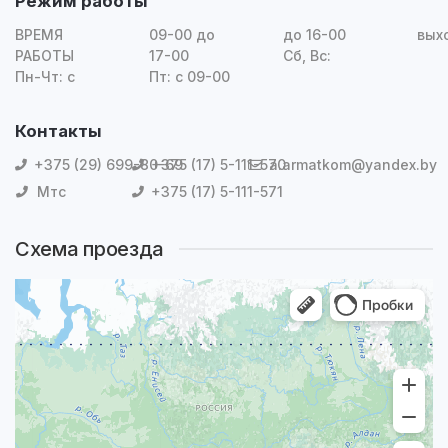
Режим работы
ВРЕМЯ
09-00 до
до 16-00
вых
РАБОТЫ
17-00
Сб, Вс:
Пн-Чт: с
Пт: с 09-00
Контакты
+375 (29) 699-80-69
+375 (17) 5-111-570
a.armatkom@yandex.by
Мтс
+375 (17) 5-111-571
Схема проезда