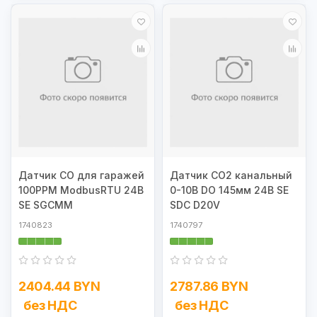
Датчик CO для гаражей
Датчик CO2 канальный
100PPM ModbusRTU 24В
0-10В DO 145мм 24В SE
SE SGCMM
SDC D20V
1740823
1740797
2404.44 BYN
2787.86 BYN
без НДС
без НДС