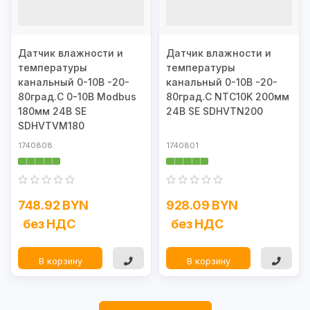
Датчик влажности и
Датчик влажности и
температуры
температуры
канальный 0-10В -20-
канальный 0-10В -20-
80град.C 0-10В Modbus
80град.С NTC10K 200мм
180мм 24В SE
24В SE SDHVTN200
SDHVTVM180
1740808
1740801
748.92 BYN
928.09 BYN
без НДС
без НДС
В корзину
В корзину