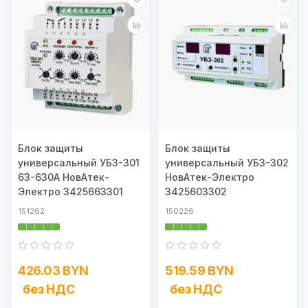
Блок защиты
Блок защиты
универсальный УБЗ-301
универсальный УБЗ-302
63-630А НовАтек-
НовАтек-Электро
Электро 3425663301
3425603302
151262
150226
426.03 BYN
519.59 BYN
без НДС
без НДС