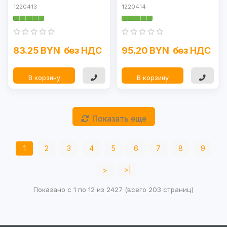
1220413
1220414
83.25 BYN
без НДС
95.20 BYN
без НДС
В корзину
В корзину
Показать еще
1
2
3
4
5
6
7
8
9
>
>|
Показано с 1 по 12 из 2427 (всего 203 страниц)