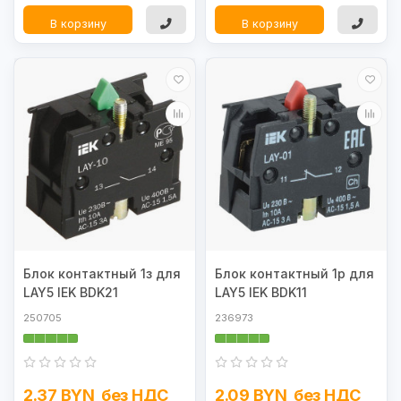
В корзину
В корзину
Блок контактный 1з для
Блок контактный 1р для
LAY5 IEK BDK21
LAY5 IEK BDK11
250705
236973
2.37 BYN
без НДС
2.09 BYN
без НДС