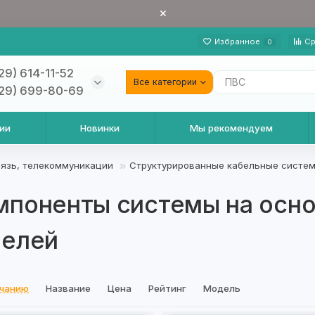
Избранное
Ср
0
29) 614-11-52
Все категории
29) 699-80-69
ии
Новинки
Мы рекомендуем
язь, телекоммуникации
Структурированные кабельные систе
мпоненты системы на осно
белей
лчанию
Название
Цена
Рейтинг
Модель