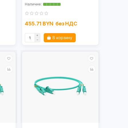
455.71 BYN
без НДС
В корзину