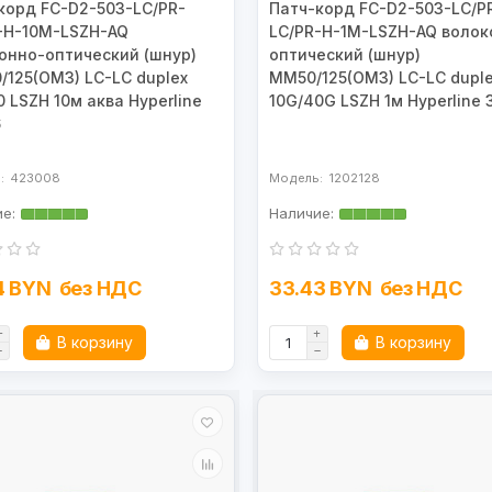
корд FC-D2-503-LC/PR-
Патч-корд FC-D2-503-LC/P
-H-10M-LSZH-AQ
LC/PR-H-1M-LSZH-AQ волок
онно-оптический (шнур)
оптический (шнур)
/125(OM3) LC-LC duplex
MM50/125(OM3) LC-LC dupl
0 LSZH 10м аква Hyperline
10G/40G LSZH 1м Hyperline
6
423008
1202128
4 BYN
без НДС
33.43 BYN
без НДС
В корзину
В корзину