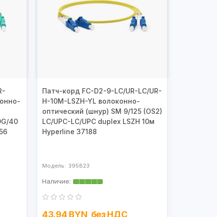
R-
Патч-корд FC-D2-9-LC/UR-LC/UR-
онно-
H-10M-LSZH-YL волоконно-
оптический (шнур) SM 9/125 (OS2)
0G/40
LC/UPC-LC/UPC duplex LSZH 10м
56
Hyperline 37188
395823
43.94 BYN
без НДС