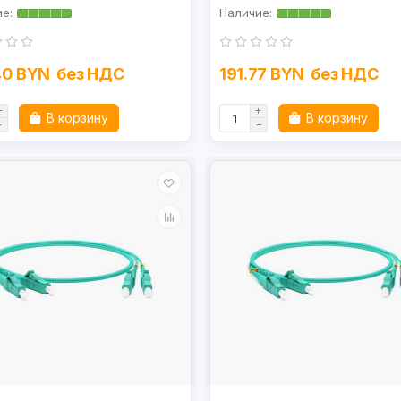
40 BYN
без НДС
191.77 BYN
без НДС
В корзину
В корзину