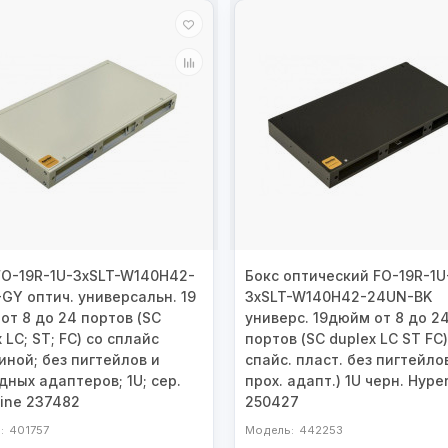
FO-19R-1U-3хSLT-W140H42-
Бокс оптический FO-19R-1U
GY оптич. универсальн. 19
3хSLT-W140H42-24UN-BK
от 8 до 24 портов (SC
универс. 19дюйм от 8 до 2
 LC; ST; FC) со сплайс
портов (SC duplex LC ST FC)
иной; без пигтейлов и
спайс. пласт. без пигтейлов
дных адаптеров; 1U; сер.
прох. адапт.) 1U черн. Hyper
line 237482
250427
401757
442253