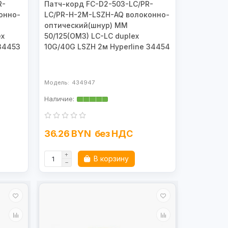
R-
Патч-корд FC-D2-503-LC/PR-
онно-
LC/PR-H-2M-LSZH-AQ волоконно-
оптический(шнур) MM
ex
50/125(OM3) LC-LC duplex
 34453
10G/40G LSZH 2м Hyperline 34454
434947
36.26 BYN
без НДС
В корзину