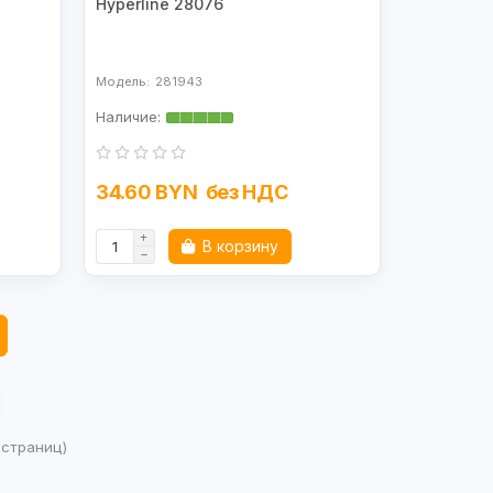
Hyperline 28076
281943
34.60 BYN
без НДС
В корзину
2 страниц)