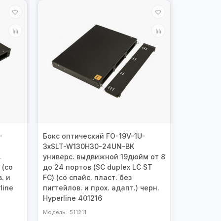
-
Бокс оптический FO-19V-1U-
3хSLT-W130H30-24UN-BK
4
универс. выдвижной 19дюйм от 8
 (со
до 24 портов (SC duplex LC ST
. и
FC) (со спайс. пласт. без
line
пигтейлов. и прох. адапт.) черн.
Hyperline 401216
511211