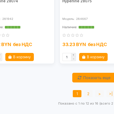
line 28074
Hyperline 28075
281942
284667
2 BYN
без НДС
33.23 BYN
без НДС
В корзину
В корзину
Показать еще
1
2
>
>|
Показано с 1 по 12 из 16 (всего 