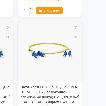
В корзину
LC/UR-
Патч-корд FC-D2-9-LC/UR-LC/UR-
H-3M-LSZH-YL волоконно-
 (OS2)
оптический (шнур) SM 9/125 (OS2)
 2м
LC/UPC-LC/UPC duplex LSZH 3м